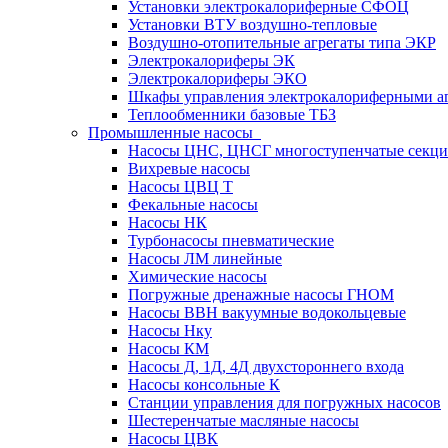
Установки электрокалориферные СФОЦ
Установки ВТУ воздушно-тепловые
Воздушно-отопительные агрегаты типа ЭКР
Электрокалориферы ЭК
Электрокалориферы ЭКО
Шкафы управления электрокалориферными 
Теплообменники базовые ТБЗ
Промышленные насосы
Насосы ЦНС, ЦНСГ многоступенчатые секц
Вихревые насосы
Насосы ЦВЦ Т
Фекальные насосы
Насосы НК
Турбонасосы пневматические
Насосы ЛМ линейные
Химические насосы
Погружные дренажные насосы ГНОМ
Насосы ВВН вакуумные водокольцевые
Насосы Нку
Насосы КМ
Насосы Д, 1Д, 4Д двухстороннего входа
Насосы консольные К
Станции управления для погружных насосов
Шестеренчатые масляные насосы
Насосы ЦВК