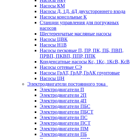
Насосы Нку
Насосы КМ
Насосы Д, 1Д, 4Д двухстороннего входа
Насосы консольные К
Станции управления для погружных
насосов
Шестеренчатые масляные насосы
Насосы ЦВК
Насосы Н1В
Насосы песковые П, ПР, ПК, ПБ, ПВП,
ПРВП, ПКВП, ППР, ППК
Конденсатные насосы Кс, 1Кс, 1КсВ, КсВ
Насосы сетевые СЭ
Насосы ГрАТ, ГрАР, ГрАК грунтовые
Насосы ЦН
Электродвигатели постоянного тока
Электродвигатели П
Электродвигатели 2П
Электродвигатели 4П
Электродвигатели ПБС
Электродвигатели ПБСТ
Электродвигатели ПС
Электродвигатели ПСТ
Электродвигатели ПМ
Электродвигатели ПБ