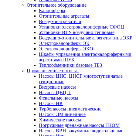
Отопительное оборудование
Калориферы
Отопительные агрегаты
Воздухонагреватели
Установки электрокалориферные СФОЦ
Установки ВТУ воздушно-тепловые
Воздушно-отопительные агрегаты типа ЭКР
Электрокалориферы ЭК
Электрокалориферы ЭКО
Шкафы управления электрокалориферными
агрегатами ШУК
Теплообменники базовые ТБЗ
Промышленные насосы
Насосы ЦНС, ЦНСГ многоступенчатые
секционные
Вихревые насосы
Насосы ЦВЦ Т
Фекальные насосы
Насосы НК
Турбонасосы пневматические
Насосы ЛМ линейные
Химические насосы
Погружные дренажные насосы ГНОМ
Насосы ВВН вакуумные водокольцевые