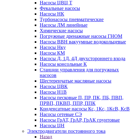
Насосы ЦВЦ Т
Фекальные насосы
Насосы НК
Турбонасосы пневматические
Насосы ЛМ линейные
Химические насосы
Погружные дренажные насосы ГНОМ
Насосы ВВН вакуумные водокольцевые
Насосы Нку
Насосы КМ
Насосы Д, 1Д, 4Д двухстороннего входа
Насосы консольные К
Станции управления для погружных
насосов
Шестеренчатые масляные насосы
Насосы ЦВК
Насосы Н1В
Насосы песковые П, ПР, ПК, ПБ, ПВП,
ПРВП, ПКВП, ППР, ППК
Конденсатные насосы Кс, 1Кс, 1КсВ, КсВ
Насосы сетевые СЭ
Насосы ГрАТ, ГрАР, ГрАК грунтовые
Насосы ЦН
Электродвигатели постоянного тока
Назад