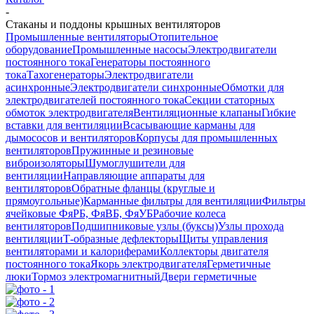
-
Стаканы и поддоны крышных вентиляторов
Промышленные вентиляторы
Отопительное
оборудование
Промышленные насосы
Электродвигатели
постоянного тока
Генераторы постоянного
тока
Тахогенераторы
Электродвигатели
асинхронные
Электродвигатели синхронные
Обмотки для
электродвигателей постоянного тока
Секции статорных
обмоток электродвигателя
Вентиляционные клапаны
Гибкие
вставки для вентиляции
Всасывающие карманы для
дымососов и вентиляторов
Корпусы для промышленных
вентиляторов
Пружинные и резиновые
виброизоляторы
Шумоглушители для
вентиляции
Направляющие аппараты для
вентиляторов
Обратные фланцы (круглые и
прямоугольные)
Карманные фильтры для вентиляции
Фильтры
ячейковые ФяРБ, ФяВБ, ФяУБ
Рабочие колеса
вентиляторов
Подшипниковые узлы (буксы)
Узлы прохода
вентиляции
Т-образные дефлекторы
Щиты управления
вентиляторами и калориферами
Коллекторы двигателя
постоянного тока
Якорь электродвигателя
Герметичные
люки
Тормоз электромагнитный
Двери герметичные