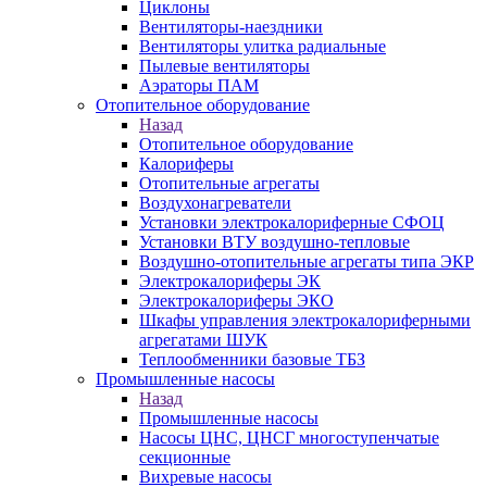
Циклоны
Вентиляторы-наездники
Вентиляторы улитка радиальные
Пылевые вентиляторы
Аэраторы ПАМ
Отопительное оборудование
Назад
Отопительное оборудование
Калориферы
Отопительные агрегаты
Воздухонагреватели
Установки электрокалориферные СФОЦ
Установки ВТУ воздушно-тепловые
Воздушно-отопительные агрегаты типа ЭКР
Электрокалориферы ЭК
Электрокалориферы ЭКО
Шкафы управления электрокалориферными
агрегатами ШУК
Теплообменники базовые ТБЗ
Промышленные насосы
Назад
Промышленные насосы
Насосы ЦНС, ЦНСГ многоступенчатые
секционные
Вихревые насосы