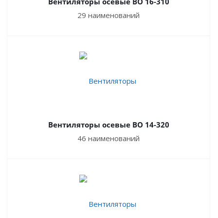
Вентиляторы осевые ВО 16-310
и в жилых помещениях.
29 наименований
Дешевле,
по сравнению с
радиальными и
канальными вентиляторами. Несложная конструкция
и небольшая производительность удешевляют
стоимость изготовления оборудования, вследствие
чего наблюдаются невысокие цены на рынке.
Недостатком этих приборов считается их
невозможность создать высокое давление воздуха.
Вентиляторы осевые ВО 14-320
В соответствии со стандартами регламентируются
основные параметры оборудования: форма и размер
46 наименований
лопастей, мощность мотора и прочее. Эти
характеристики важны для исправной и долговечной
работы оборудования с минимальными временными
затратами.
Купить осевые вентиляторы в Нижнем Тагиле по цене