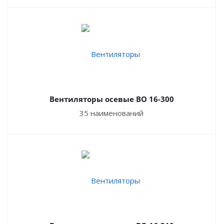
моделей небольшое – максимум 6. Это гарантирует
оптимальное вращение и достижение необходимых
показателей.
ПЛЮСЫ И МИНУСЫ ИСПОЛЬЗОВАНИЯ
ВЕНТИЛЯТОРА ОСЕВОГО
Вентиляторы осевые ВО 16-300
К достоинствам данного оборудования можно отнести:
35 наименований
Простота конструкции и установки.
Из-за своих
малогабаритных размеров вентилятор достаточно
легко установить в любом положении. В зависимости
от положения их можно классифицировать на группы:
напольные, настенные, оконные или потолочные.
Низкий уровень шума.
В процессе работы
наблюдаются невысокие акустические
характеристики, что идеально подходит для
установки не только на промышленных объектах, но