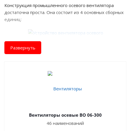
Конструкция промышленного осевого вентилятора
достаточна проста. Она состоит из 4 основных сборных
единиц:
Развернуть
Корпус
Крыльчатка
Электродвигатель
Рама
В качестве механизма, приводящего в действие
вентилятор, как правило, используется асинхронный
двигатель серии АИР, А и 5А. При включении мотор
Вентиляторы осевые ВО 06-300
передает энергию на ось, а она – на рабочее колесо с
46 наименований
лопатками. Количество лопаток в конструкциях осевых