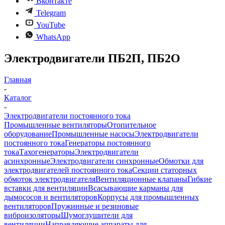
Вконтакте
Telegram
YouTube
WhatsApp
Электродвигатели ПБ2П, ПБ2О
Главная
-
Каталог
-
Электродвигатели постоянного тока
Промышленные вентиляторы
Отопительное
оборудование
Промышленные насосы
Электродвигатели
постоянного тока
Генераторы постоянного
тока
Тахогенераторы
Электродвигатели
асинхронные
Электродвигатели синхронные
Обмотки для
электродвигателей постоянного тока
Секции статорных
обмоток электродвигателя
Вентиляционные клапаны
Гибкие
вставки для вентиляции
Всасывающие карманы для
дымососов и вентиляторов
Корпусы для промышленных
вентиляторов
Пружинные и резиновые
виброизоляторы
Шумоглушители для
вентиляции
Направляющие аппараты для