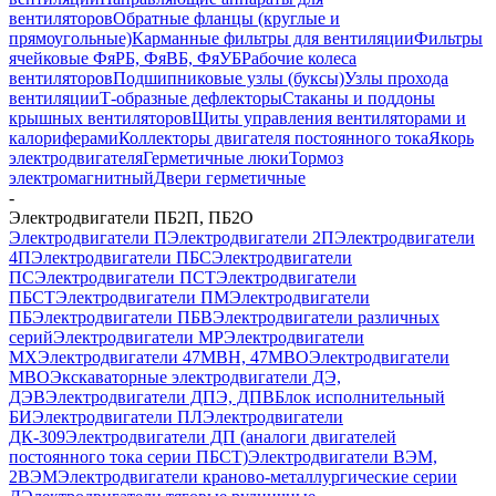
вентиляторов
Обратные фланцы (круглые и
прямоугольные)
Карманные фильтры для вентиляции
Фильтры
ячейковые ФяРБ, ФяВБ, ФяУБ
Рабочие колеса
вентиляторов
Подшипниковые узлы (буксы)
Узлы прохода
вентиляции
Т-образные дефлекторы
Стаканы и поддоны
крышных вентиляторов
Щиты управления вентиляторами и
калориферами
Коллекторы двигателя постоянного тока
Якорь
электродвигателя
Герметичные люки
Тормоз
электромагнитный
Двери герметичные
-
Электродвигатели ПБ2П, ПБ2О
Электродвигатели П
Электродвигатели 2П
Электродвигатели
4П
Электродвигатели ПБС
Электродвигатели
ПС
Электродвигатели ПСТ
Электродвигатели
ПБСТ
Электродвигатели ПМ
Электродвигатели
ПБ
Электродвигатели ПБВ
Электродвигатели различных
серий
Электродвигатели МР
Электродвигатели
MX
Электродвигатели 47MBH, 47МВО
Электродвигатели
MBO
Экскаваторные электродвигатели ДЭ,
ДЭВ
Электродвигатели ДПЭ, ДПВ
Блок исполнительный
БИ
Электродвигатели ПЛ
Электродвигатели
ДК-309
Электродвигатели ДП (аналоги двигателей
постоянного тока серии ПБСТ)
Электродвигатели ВЭМ,
2ВЭМ
Электродвигатели краново-металлургические серии