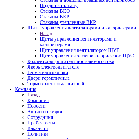
Поддон к стакану
Стаканы ВКО
Стаканы ВКР
Стаканы утепленные ВКР
Щиты управления вентиляторами и калориферами
Назад
Щиты управления вентиляторами и
калориферами
Щит управления вентилятором ЩУВ
Щит управления электрокалорифером ЩУЭ
Коллекторы двигателя постоянного тока
Якорь электродвигателя
Герметичные люки
Двери герметичные
Тормоз электромагнитный
Компания
Назад
Компания
Новости
Акции и скидки
Сотрудники
Прайс-листы
Вакансии
Политика