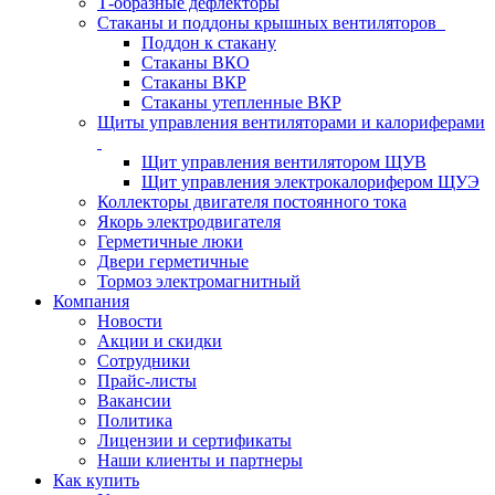
Т-образные дефлекторы
Стаканы и поддоны крышных вентиляторов
Поддон к стакану
Стаканы ВКО
Стаканы ВКР
Стаканы утепленные ВКР
Щиты управления вентиляторами и калориферами
Щит управления вентилятором ЩУВ
Щит управления электрокалорифером ЩУЭ
Коллекторы двигателя постоянного тока
Якорь электродвигателя
Герметичные люки
Двери герметичные
Тормоз электромагнитный
Компания
Новости
Акции и скидки
Сотрудники
Прайс-листы
Вакансии
Политика
Лицензии и сертификаты
Наши клиенты и партнеры
Как купить