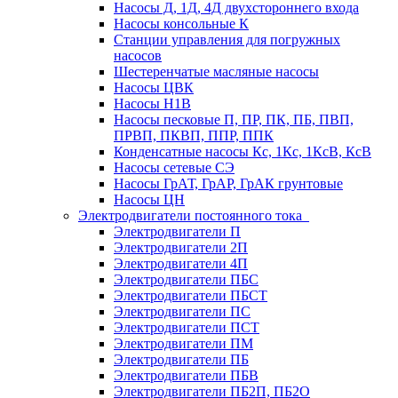
Насосы Д, 1Д, 4Д двухстороннего входа
Насосы консольные К
Станции управления для погружных
насосов
Шестеренчатые масляные насосы
Насосы ЦВК
Насосы Н1В
Насосы песковые П, ПР, ПК, ПБ, ПВП,
ПРВП, ПКВП, ППР, ППК
Конденсатные насосы Кс, 1Кс, 1КсВ, КсВ
Насосы сетевые СЭ
Насосы ГрАТ, ГрАР, ГрАК грунтовые
Насосы ЦН
Электродвигатели постоянного тока
Электродвигатели П
Электродвигатели 2П
Электродвигатели 4П
Электродвигатели ПБС
Электродвигатели ПБСТ
Электродвигатели ПС
Электродвигатели ПСТ
Электродвигатели ПМ
Электродвигатели ПБ
Электродвигатели ПБВ
Электродвигатели ПБ2П, ПБ2О