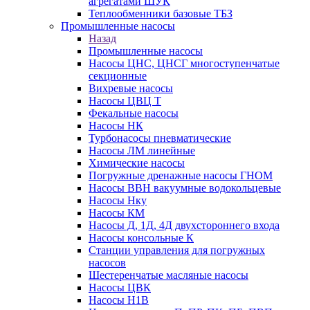
агрегатами ШУК
Теплообменники базовые ТБЗ
Промышленные насосы
Назад
Промышленные насосы
Насосы ЦНС, ЦНСГ многоступенчатые
секционные
Вихревые насосы
Насосы ЦВЦ Т
Фекальные насосы
Насосы НК
Турбонасосы пневматические
Насосы ЛМ линейные
Химические насосы
Погружные дренажные насосы ГНОМ
Насосы ВВН вакуумные водокольцевые
Насосы Нку
Насосы КМ
Насосы Д, 1Д, 4Д двухстороннего входа
Насосы консольные К
Станции управления для погружных
насосов
Шестеренчатые масляные насосы
Насосы ЦВК
Насосы Н1В