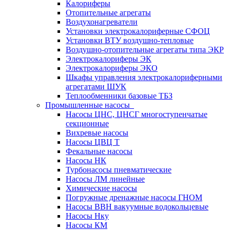
Калориферы
Отопительные агрегаты
Воздухонагреватели
Установки электрокалориферные СФОЦ
Установки ВТУ воздушно-тепловые
Воздушно-отопительные агрегаты типа ЭКР
Электрокалориферы ЭК
Электрокалориферы ЭКО
Шкафы управления электрокалориферными
агрегатами ШУК
Теплообменники базовые ТБЗ
Промышленные насосы
Насосы ЦНС, ЦНСГ многоступенчатые
секционные
Вихревые насосы
Насосы ЦВЦ Т
Фекальные насосы
Насосы НК
Турбонасосы пневматические
Насосы ЛМ линейные
Химические насосы
Погружные дренажные насосы ГНОМ
Насосы ВВН вакуумные водокольцевые
Насосы Нку
Насосы КМ