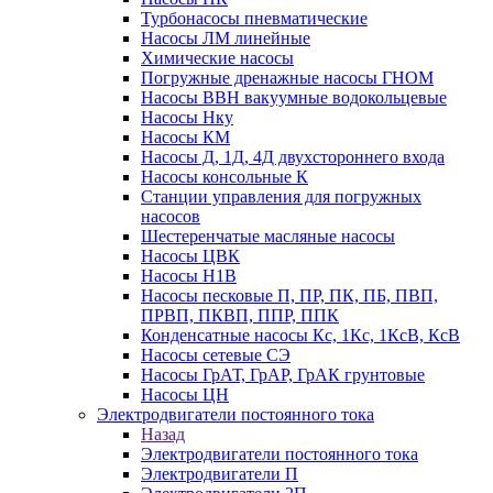
Турбонасосы пневматические
Насосы ЛМ линейные
Химические насосы
Погружные дренажные насосы ГНОМ
Насосы ВВН вакуумные водокольцевые
Насосы Нку
Насосы КМ
Насосы Д, 1Д, 4Д двухстороннего входа
Насосы консольные К
Станции управления для погружных
насосов
Шестеренчатые масляные насосы
Насосы ЦВК
Насосы Н1В
Насосы песковые П, ПР, ПК, ПБ, ПВП,
ПРВП, ПКВП, ППР, ППК
Конденсатные насосы Кс, 1Кс, 1КсВ, КсВ
Насосы сетевые СЭ
Насосы ГрАТ, ГрАР, ГрАК грунтовые
Насосы ЦН
Электродвигатели постоянного тока
Назад
Электродвигатели постоянного тока
Электродвигатели П