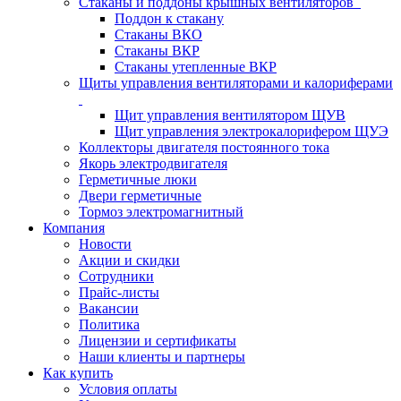
Стаканы и поддоны крышных вентиляторов
Поддон к стакану
Стаканы ВКО
Стаканы ВКР
Стаканы утепленные ВКР
Щиты управления вентиляторами и калориферами
Щит управления вентилятором ЩУВ
Щит управления электрокалорифером ЩУЭ
Коллекторы двигателя постоянного тока
Якорь электродвигателя
Герметичные люки
Двери герметичные
Тормоз электромагнитный
Компания
Новости
Акции и скидки
Сотрудники
Прайс-листы
Вакансии
Политика
Лицензии и сертификаты
Наши клиенты и партнеры
Как купить
Условия оплаты