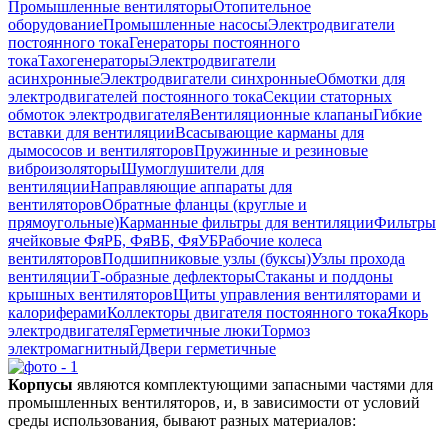
Промышленные вентиляторы
Отопительное
оборудование
Промышленные насосы
Электродвигатели
постоянного тока
Генераторы постоянного
тока
Тахогенераторы
Электродвигатели
асинхронные
Электродвигатели синхронные
Обмотки для
электродвигателей постоянного тока
Секции статорных
обмоток электродвигателя
Вентиляционные клапаны
Гибкие
вставки для вентиляции
Всасывающие карманы для
дымососов и вентиляторов
Пружинные и резиновые
виброизоляторы
Шумоглушители для
вентиляции
Направляющие аппараты для
вентиляторов
Обратные фланцы (круглые и
прямоугольные)
Карманные фильтры для вентиляции
Фильтры
ячейковые ФяРБ, ФяВБ, ФяУБ
Рабочие колеса
вентиляторов
Подшипниковые узлы (буксы)
Узлы прохода
вентиляции
Т-образные дефлекторы
Стаканы и поддоны
крышных вентиляторов
Щиты управления вентиляторами и
калориферами
Коллекторы двигателя постоянного тока
Якорь
электродвигателя
Герметичные люки
Тормоз
электромагнитный
Двери герметичные
Корпусы
являются комплектующими запасными частями для
промышленных вентиляторов, и, в зависимости от условий
среды использования, бывают разных материалов: