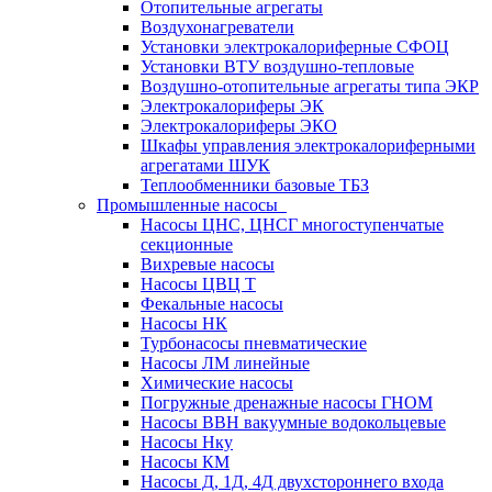
Отопительные агрегаты
Воздухонагреватели
Установки электрокалориферные СФОЦ
Установки ВТУ воздушно-тепловые
Воздушно-отопительные агрегаты типа ЭКР
Электрокалориферы ЭК
Электрокалориферы ЭКО
Шкафы управления электрокалориферными
агрегатами ШУК
Теплообменники базовые ТБЗ
Промышленные насосы
Насосы ЦНС, ЦНСГ многоступенчатые
секционные
Вихревые насосы
Насосы ЦВЦ Т
Фекальные насосы
Насосы НК
Турбонасосы пневматические
Насосы ЛМ линейные
Химические насосы
Погружные дренажные насосы ГНОМ
Насосы ВВН вакуумные водокольцевые
Насосы Нку
Насосы КМ
Насосы Д, 1Д, 4Д двухстороннего входа