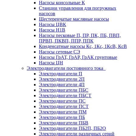
Насосы консольные К
Станции управления для погружных
насосов
Шестеренчатые масляные насосы
Насосы ЦВК
Насосы Н1В
Насосы песковые П, ПР, ПК, ПБ, ПВП,
ПРВП, ПКВП, ППР, ППК
Конденсатные насосы Кс, 1Кс, 1КсВ, КсВ
Насосы сетевые СЭ
Насосы ГрАТ, ГрАР, ГрАК грунтовые
Насосы ЦН
Электродвигатели постоянного тока
Электродвигатели П
Электродвигатели 2П
Электродвигатели 4П
Электродвигатели ПБС
Электродвигатели ПБСТ
Электродвигатели ПС
Электродвигатели ПСТ
Электродвигатели ПМ
Электродвигатели ПБ
Электродвигатели ПБВ
Электродвигатели ПБ2П, ПБ2О
Электродвигатели различных серий