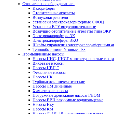
Отопительное оборудование
Калориферы
Отопительные агрегаты
Воздухонагреватели
Установки электрокалориферные СФОЦ
Установки ВТУ воздушно-тепловые
Воздушно-отопительные агрегаты типа ЭКР
Электрокалориферы ЭК
Электрокалориферы ЭКО
Шкафы управления электрокалориферными 
Теплообменники базовые ТБЗ
Промышленные насосы
Насосы ЦНС, ЦНСГ многоступенчатые секц
Вихревые насосы
Насосы ЦВЦ Т
Фекальные насосы
Насосы НК
Турбонасосы пневматические
Насосы ЛМ линейные
Химические насосы
Погружные дренажные насосы ГНОМ
Насосы ВВН вакуумные водокольцевые
Насосы Нку
Насосы КМ
Насосы Д, 1Д, 4Д двухстороннего входа