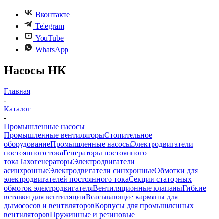
Вконтакте
Telegram
YouTube
WhatsApp
Насосы НК
Главная
-
Каталог
-
Промышленные насосы
Промышленные вентиляторы
Отопительное
оборудование
Промышленные насосы
Электродвигатели
постоянного тока
Генераторы постоянного
тока
Тахогенераторы
Электродвигатели
асинхронные
Электродвигатели синхронные
Обмотки для
электродвигателей постоянного тока
Секции статорных
обмоток электродвигателя
Вентиляционные клапаны
Гибкие
вставки для вентиляции
Всасывающие карманы для
дымососов и вентиляторов
Корпусы для промышленных
вентиляторов
Пружинные и резиновые