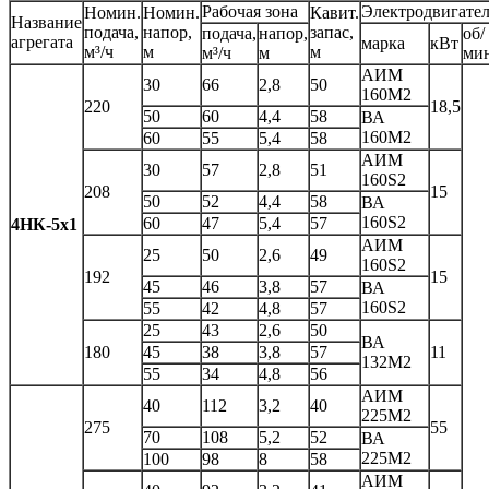
Рабочая зона
Электродвигате
Номин.
Номин.
Кавит.
Название
подача,
напор,
запас,
подача,
напор,
об/
агрегата
марка
кВт
м³/ч
м
м
м³/ч
м
ми
АИМ
30
66
2,8
50
160М2
220
18,5
50
60
4,4
58
ВА
160М2
60
55
5,4
58
АИМ
30
57
2,8
51
160S2
208
15
50
52
4,4
58
ВА
160S2
60
47
5,4
57
4НК-5х1
АИМ
25
50
2,6
49
160S2
192
15
45
46
3,8
57
ВА
160S2
55
42
4,8
57
25
43
2,6
50
ВА
180
45
38
3,8
57
11
132М2
55
34
4,8
56
АИМ
40
112
3,2
40
225М2
275
55
70
108
5,2
52
ВА
225М2
100
98
8
58
АИМ