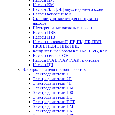
Насосы Нку
Насосы КМ
Насосы Д, 1Д, 4Д двухстороннего входа
Насосы консольные К
Станции управления для погружных
насосов
Шестеренчатые масляные насосы
Насосы ЦВК
Насосы Н1В
Насосы песковые П, ПР, ПК, ПБ, ПВП,
ПРВП, ПКВП, ППР, ППК
Конденсатные насосы Кс, 1Кс, 1КсВ, КсВ
Насосы сетевые СЭ
Насосы ГрАТ, ГрАР, ГрАК грунтовые
Насосы ЦН
Электродвигатели постоянного тока
Электродвигатели П
Электродвигатели 2П
Электродвигатели 4П
Электродвигатели ПБС
Электродвигатели ПБСТ
Электродвигатели ПС
Электродвигатели ПСТ
Электродвигатели ПМ
Электродвигатели ПБ