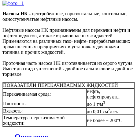
Насосы НК
- центробежные, горизонтальные, консольные,
одноступенчатые нефтяные насосы.
Нефтяные насосы НК предназначены для перекачки нефти и
нефтепродуктов, а также взрывоопасных жидкостей.
Применяются на различных газо- нефте- перерабатывающих
промышленных предприятиях в установках для подачи
топлива и прочих жидкостей.
Проточная часть насоса НК изготавливается из серого чугуна.
Имеет два вида уплотнений - двойное сальниковое и двойное
торцевое.
ПОКАЗАТЕЛИ ПЕРЕКАЧИВАЕМЫХ ЖИДКОСТЕЙ
нефть,
Перекачиваемая среда:
нефтепродукты
3
Плотность:
до 1 т/м
2
Вязкость:
до 0,01 см
/сек
Температура перекачиваемой
не более + 200°С
жидкости:
Описание