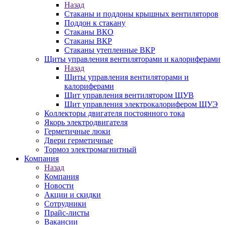
Назад
Стаканы и поддоны крышных вентиляторов
Поддон к стакану
Стаканы ВКО
Стаканы ВКР
Стаканы утепленные ВКР
Щиты управления вентиляторами и калориферами
Назад
Щиты управления вентиляторами и
калориферами
Щит управления вентилятором ЩУВ
Щит управления электрокалорифером ЩУЭ
Коллекторы двигателя постоянного тока
Якорь электродвигателя
Герметичные люки
Двери герметичные
Тормоз электромагнитный
Компания
Назад
Компания
Новости
Акции и скидки
Сотрудники
Прайс-листы
Вакансии