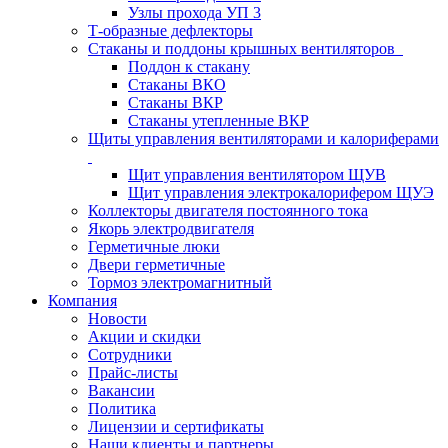
Узлы прохода УП 3
Т-образные дефлекторы
Стаканы и поддоны крышных вентиляторов
Поддон к стакану
Стаканы ВКО
Стаканы ВКР
Стаканы утепленные ВКР
Щиты управления вентиляторами и калориферами
Щит управления вентилятором ЩУВ
Щит управления электрокалорифером ЩУЭ
Коллекторы двигателя постоянного тока
Якорь электродвигателя
Герметичные люки
Двери герметичные
Тормоз электромагнитный
Компания
Новости
Акции и скидки
Сотрудники
Прайс-листы
Вакансии
Политика
Лицензии и сертификаты
Наши клиенты и партнеры