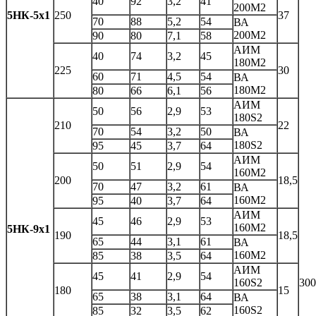
40
92
3,2
41
200М2
5НК-5х1
250
37
70
88
5,2
54
ВА
200М2
90
80
7,1
58
АИМ
40
74
3,2
45
180М2
225
30
60
71
4,5
54
ВА
180М2
80
66
6,1
56
АИМ
50
56
2,9
53
180S2
210
22
70
54
3,2
50
ВА
180S2
95
45
3,7
64
АИМ
50
51
2,9
54
160М2
200
18,5
70
47
3,2
61
ВА
160М2
95
40
3,7
64
АИМ
45
46
2,9
53
160М2
5НК-9х1
190
18,5
65
44
3,1
61
ВА
160М2
85
38
3,5
64
АИМ
45
41
2,9
54
160S2
300
180
15
65
38
3,1
64
ВА
160S2
85
32
3,5
62