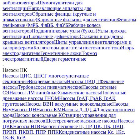
виброизоляторы
Шумоглушители для
вентиляции
Направляющие аппараты для
вентиляторов
Обратные фланцы (круглые и
прямоугольные)
Карманные фильтры для вентиляции
Фильтры
ячейковые ФяРБ, ФяВБ, ФяУБ
Рабочие колеса
вентиляторов
Подшипниковые узлы (буксы)
Узлы прохода
вентиляции
Т-образные дефлекторы
Стаканы и поддоны
крышных вентиляторов
Щиты управления вентиляторами и
калориферами
Коллекторы двигателя постоянного тока
Якорь
электродвигателя
Герметичные люки
Тормоз
электромагнитный
Двери герметичные
-
Насосы НК
Насосы ЦНС, ЦНСГ многоступенчатые
секционные
Вихревые насосы
Насосы ЦВЦ Т
Фекальные
насосы
Турбонасосы пневматические
Насосы сетевые
СЭ
Насосы ЛМ линейные
Химические насосы
Погружные
дренажные насосы ГНОМ
Насосы ГрАТ, ГрАР, ГрАК
грунтовые
Насосы ВВН вакуумные водокольцевые
Насосы
Нку
Насосы ЦН
Насосы КМ
Насосы Д, 1Д, 4Д двухстороннего
входа
Насосы консольные К
Станции управления для
погружных насосов
Шестеренчатые масляные насосы
Насосы
ЦВК
Насосы Н1В
Насосы песковые П, ПР, ПК, ПБ, ПВП,
ПРВП, ПКВП, ППР, ППК
Конденсатные насосы Кс, 1Кс,
1КсВ, КсВ