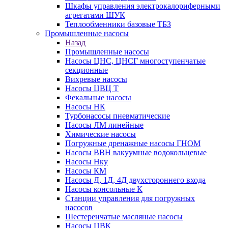
Шкафы управления электрокалориферными
агрегатами ШУК
Теплообменники базовые ТБЗ
Промышленные насосы
Назад
Промышленные насосы
Насосы ЦНС, ЦНСГ многоступенчатые
секционные
Вихревые насосы
Насосы ЦВЦ Т
Фекальные насосы
Насосы НК
Турбонасосы пневматические
Насосы ЛМ линейные
Химические насосы
Погружные дренажные насосы ГНОМ
Насосы ВВН вакуумные водокольцевые
Насосы Нку
Насосы КМ
Насосы Д, 1Д, 4Д двухстороннего входа
Насосы консольные К
Станции управления для погружных
насосов
Шестеренчатые масляные насосы
Насосы ЦВК