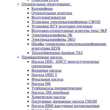
Отопительное оборудование
Калориферы
Отопительные агрегаты
Воздухонагреватели
Установки электрокалориферные СФОЦ
Установки ВТУ воздушно-тепловые
Воздушно-отопительные агрегаты типа ЭКР
Электрокалориферы ЭК
Электрокалориферы ЭКО
Шкафы управления электрокалориферными
агрегатами ШУК
Теплообменники базовые ТБЗ
Промышленные насосы
Насосы ЦНС, ЦНСГ многоступенчатые
секционные
Вихревые насосы
Насосы ЦВЦ Т
Фекальные насосы
Насосы НК
Турбонасосы пневматические
Насосы ЛМ линейные
Химические насосы
Погружные дренажные насосы ГНОМ
Насосы ВВН вакуумные водокольцевые