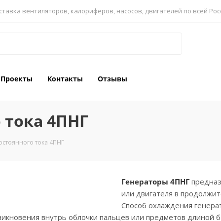
ставка вентиляторов, калориферов, насосов, двигателей по всей Рос
Проекты
Контакты
Отзывы
 тока 4ПНГ
остоянного тока 4ПНГ
Генераторы 4ПНГ
предназ
или двигателя в продолжи
Способ охлаждения генерат
никновения внутрь облочки пальцев или предметов длиной б