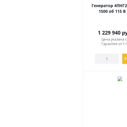
Генератор 4ПНГ2
Нормальные значени
1500 об 115 В
для различных видов
1 229 940
ру
Климатическ
Цена указана 
исполнени
Гарантия от 1 
УХЛ2
В
У2
Т2
В нашем интернет-ма
подробным описание 