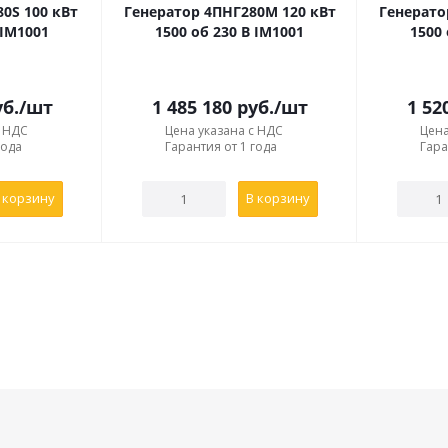
0S 100 кВт
Генератор 4ПНГ280М 120 кВт
Генерато
 IM1001
1500 об 230 В IM1001
1500 
б.
/шт
1 485 180
руб.
/шт
1 52
с НДС
Цена указана с НДС
Цена
года
Гарантия от 1 года
Гара
 корзину
В корзину