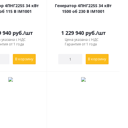
ор 4ПНГ225S 34 кВт
Генератор 4ПНГ225S 34 кВт
и генераторов 4ПНГ регламентированы ГОСТ 15150-69
об 115 В IM1001
1500 об 230 В IM1001
9 940
руб.
/шт
1 229 940
руб.
/шт
сительная
Высота над уровнем моря, м, не
 указана с НДС
Цена указана с НДС
ность, %
более
нтия от 1 года
Гарантия от 1 года
о
при 20
С
1000
В корзину
В корзину
о
при 20
С
1000
о
при 27
С
1000
 940 рублей. В каталоге представлено 9 позиций с