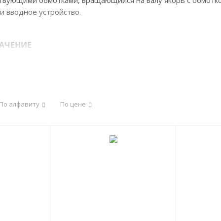
ствующими обмотками, вращающийся на валу якорь с обмот
 и вводное устройство.
АЧЕНИЕ
4П
Н
Г
255
S
34 кВт
2
3
4
5
6
7
По алфавиту
По цене
нного тока
ии
щенное с самовентиляцией
ения
ердечника якоря - тип первый
щность
я
пряжение
исполнение на лапах