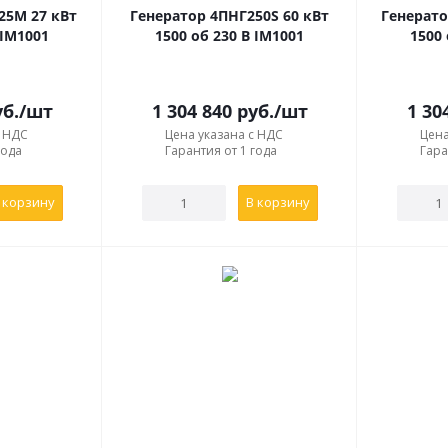
25М 27 кВт
Генератор 4ПНГ250S 60 кВт
Генерато
 IM1001
1500 об 230 В IM1001
1500 
б.
/шт
1 304 840
руб.
/шт
1 30
с НДС
Цена указана с НДС
Цена
года
Гарантия от 1 года
Гара
 корзину
В корзину