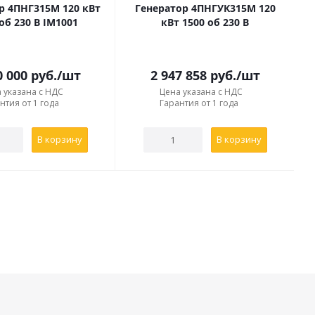
р 4ПНГ315М 120 кВт
Генератор 4ПНГУК315М 120
об 230 В IM1001
кВт 1500 об 230 В
0 000
руб.
/шт
2 947 858
руб.
/шт
 указана с НДС
Цена указана с НДС
нтия от 1 года
Гарантия от 1 года
В корзину
В корзину