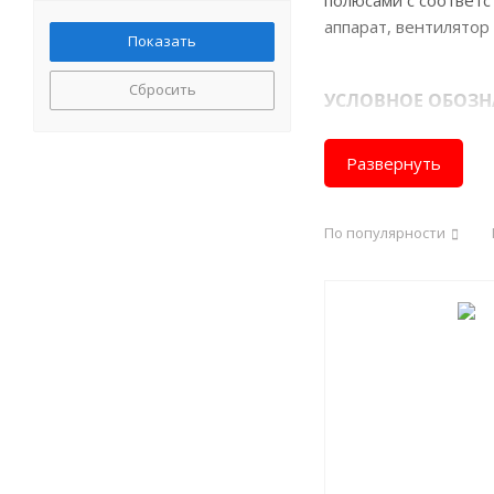
полюсами с соответ
аппарат, вентилятор
Сбросить
УСЛОВНОЕ ОБОЗН
Генератор
Развернуть
1
По популярности
1
- генератор постоя
2
- обозначение сер
3
- исполнение защи
4
- генератор
5
- высота оси вращ
6
- условная длина с
7
- установочная мо
8
- частота вращени
9
- номинальное на
10
- конструктивное 