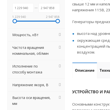
свыше 12 мм и капел
напряжения 115В, 23
1 229 940
2 947 858
Генераторы предназ
высота над уровн
Мощность, кВт
окружающая среда
концентрацией пы
Частота вращения
воздухом.
номинальная, об/мин
Исполнение по
Описание
Техн
способу монтажа
Напряжение якоря, В
УСТРОЙСТВО И РА
Высота оси вращения,
мм
Основными конструк