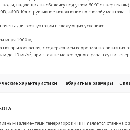
о
ь воды, падающих на оболочку под углом 60
С от вертикали
0В, 460В. Конструктивное исполнение по способу монтажа - 
начены для эксплуатации в следующих условиях:
ем моря 1000 м;
 невзрывоопасная, с содержанием коррозионно-активных аге
3
ли до 10 мг/м
, при этом не менее одного раза в сутки ге
ические характеристики
Габаритные размеры
Опла
БОТА
тивными элементами генераторов 4ПНГ яаляется станина с 