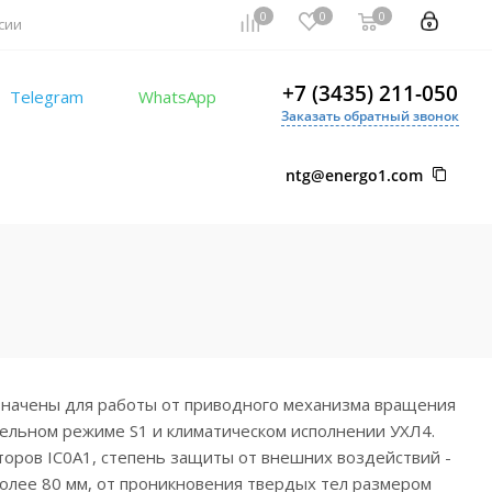
0
0
0
сии
+7 (3435) 211-050
Telegram
WhatsApp
Заказать обратный звонок
ntg@energo1.com
начены для работы от приводного механизма вращения
тельном режиме S1 и климатическом исполнении УХЛ4.
оров IC0А1, степень защиты от внешних воздействий -
олее 80 мм, от проникновения твердых тел размером