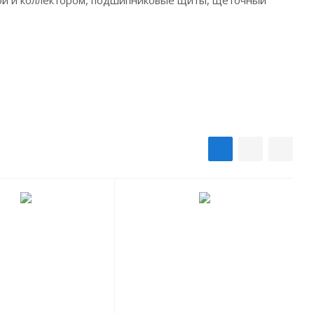
кой и коллектором, подшипниковые щиты, щеточный
1500 об/мин
115 В
IM1001
8
9
10